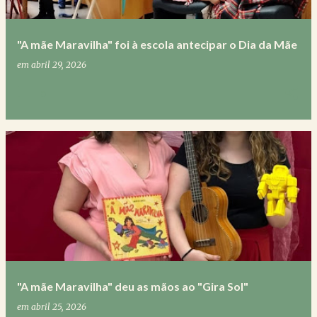
g
e
"A mãe Maravilha" foi à escola antecipar o Dia da Mãe
n
em
abril 29, 2026
s
0
"A mãe Maravilha" deu as mãos ao "Gira Sol"
em
abril 25, 2026